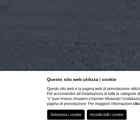
Questo sito web utilizza i cookie
Questo sito web e la pagina web di prenotazione utilizz
Per acconsentire all’installazione di tutte le categorie 
“x” puoi invece chiudere il banner rifiutando l’installazi
pagina di prenotazione. Per maggiori informazioni
clic