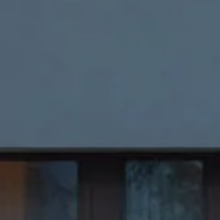
09
Ago
Cancella / modifica prenotazione