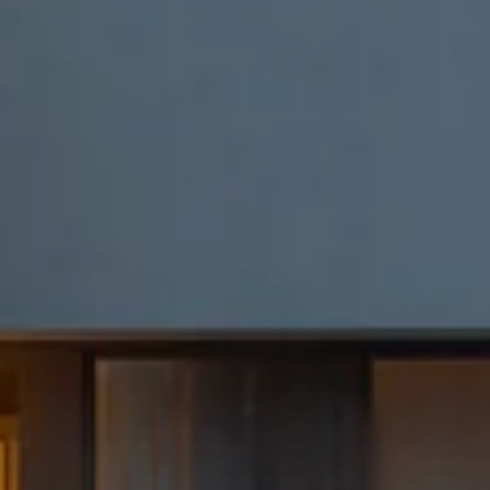
08
Casa Dp
Ago