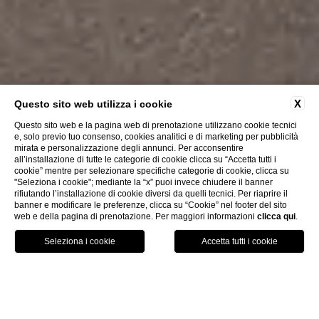
X
Questo sito web utilizza i cookie
Questo sito web e la pagina web di prenotazione utilizzano cookie tecnici
e, solo previo tuo consenso, cookies analitici e di marketing per pubblicità
mirata e personalizzazione degli annunci. Per acconsentire
all’installazione di tutte le categorie di cookie clicca su “Accetta tutti i
cookie” mentre per selezionare specifiche categorie di cookie, clicca su
"Seleziona i cookie"; mediante la “x” puoi invece chiudere il banner
rifiutando l’installazione di cookie diversi da quelli tecnici. Per riaprire il
Scopri di Più
banner e modificare le preferenze, clicca su “Cookie” nel footer del sito
web e della pagina di prenotazione. Per maggiori informazioni
clicca qui
.
MAP
PRENOTA
CHIAMA
Home
Camere & Suite
Smart